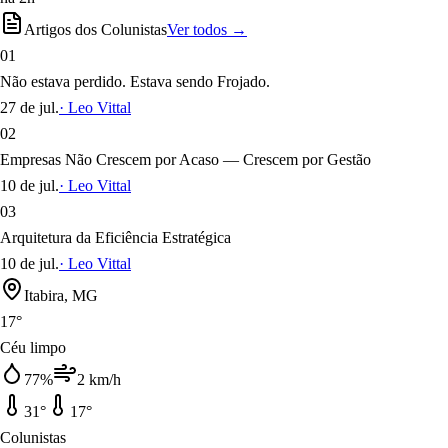
Artigos dos Colunistas
Ver todos →
01
Não estava perdido. Estava sendo Frojado.
27 de jul.
·
Leo Vittal
02
Empresas Não Crescem por Acaso — Crescem por Gestão
10 de jul.
·
Leo Vittal
03
Arquitetura da Eficiência Estratégica
10 de jul.
·
Leo Vittal
Itabira, MG
17
°
Céu limpo
77
%
2
km/h
31
°
17
°
Colunistas