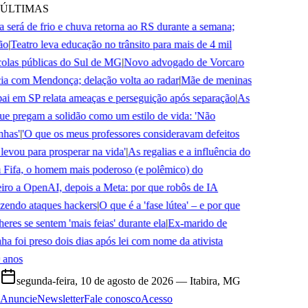
ÚLTIMAS
erá de frio e chuva retorna ao RS durante a semana;
Teatro leva educação no trânsito para mais de 4 mil
las públicas do Sul de MG
|
Novo advogado de Vorcaro
 com Mendonça; delação volta ao radar
|
Mãe de meninas
i em SP relata ameaças e perseguição após separação
|
As
 pregam a solidão como um estilo de vida: 'Não
as'
|
'O que os meus professores consideravam defeitos
vou para prosperar na vida'
|
As regalias e a influência do
Fifa, o homem mais poderoso (e polêmico) do
o a OpenAI, depois a Meta: por que robôs de IA
ndo ataques hackers
|
O que é a 'fase lútea' – e por que
s se sentem 'mais feias' durante ela
|
Ex-marido de
foi preso dois dias após lei com nome da ativista
nos
segunda-feira, 10 de agosto de 2026
— Itabira, MG
Anuncie
Newsletter
Fale conosco
Acesso