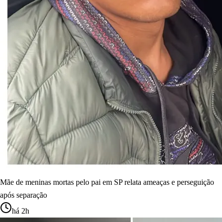
Mãe de meninas mortas pelo pai em SP relata ameaças e perseguição
após separação
há 2h